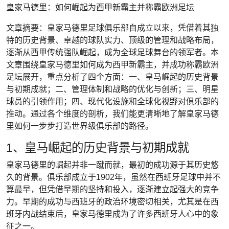
皇家马德里：如何崛起为西甲新霸主并称霸欧洲足坛
文章摘要：皇家马德里足球俱乐部自成立以来，凭借着其独
特的历史背景、卓越的球队实力、顶级的管理和战略布局，
逐渐从西甲传统强队崛起，成为全球足球舞台的领军者。本
文章围绕皇家马德里如何成为西甲新霸主，并成功称霸欧洲
足坛展开，重点分析了四个方面：一、皇马崛起的历史背景
与初期成就；二、管理体制和战略的优化与创新；三、明星
球员的引领作用；四、现代化设施和全球化视野对俱乐部的
推动。通过各个维度的剖析，我们能更清晰地了解皇家马德
里如何一步步打造世界级俱乐部的路径。
1、皇马崛起的历史背景与初期成就
皇家马德里的崛起并非一蹴而就，最初的成功源于其历史悠
久的背景。俱乐部成立于1902年，虽然在西班牙足球中并不
算最早，但凭借早期的坚持和投入，逐渐建立起强大的竞争
力。早期的成功与西班牙的政治环境密切相关，尤其是在西
班牙内战结束后，皇家马德里成为了许多西班牙人心中的象
征之一。