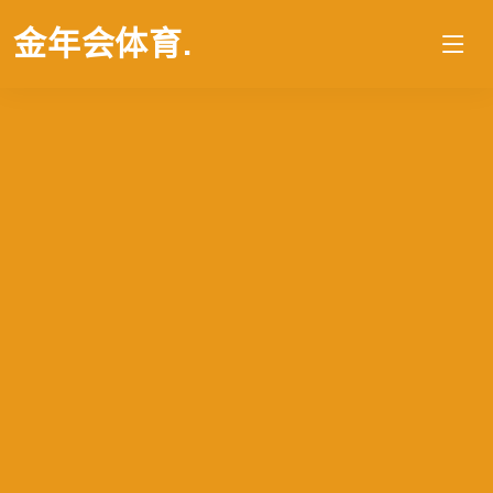
金年会体育
.