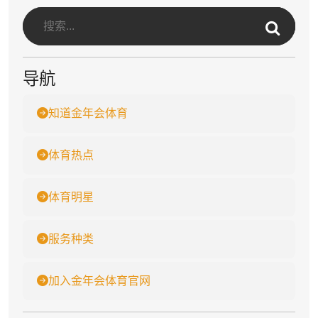
导航
知道金年会体育
体育热点
体育明星
服务种类
加入金年会体育官网