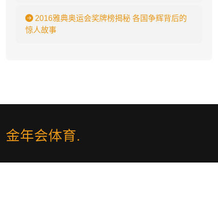
2016雅典奥运会奖牌榜揭秘 各国争辉背后的
惊人故事
金年会体育
.
jnh|金年会·官方网站🥇「冷月推荐」🥇官方直营的体育品牌,全球首家
一体化娱乐原生APP,尽显流畅,完美操作。业内赔率最高！覆盖世界
各地赛事,让球、大小、半全场、波胆、单双、总入球、连串过关等多
元竞猜。。