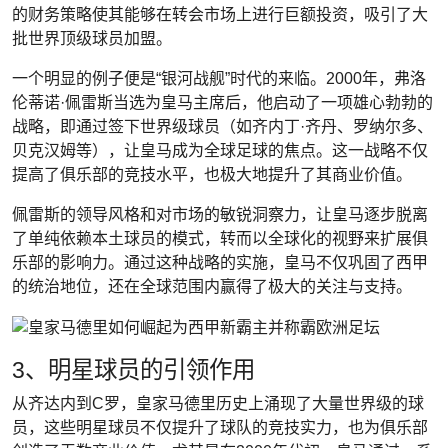
的财务策略使其能够在转会市场上进行巨额投资，吸引了大
批世界顶级球员加盟。
一个明显的例子便是“银河战舰”时代的来临。2000年，弗洛
伦蒂诺·佩雷斯当选为皇马主席后，他启动了一项雄心勃勃的
战略，即通过签下世界级球员（如齐内丁·齐丹、罗纳尔多、
贝克汉姆等），让皇马成为全球足球的焦点。这一战略不仅
提高了俱乐部的竞技水平，也极大地提升了其商业价值。
佩雷斯的领导风格和对市场的敏锐洞察力，让皇马逐步脱离
了单纯依赖本土球员的模式，转而以全球化的视野来扩展俱
乐部的影响力。通过这种战略的实施，皇马不仅巩固了西甲
的统治地位，还在全球范围内赢得了极大的关注与支持。
3、明星球员的引领作用
从齐达内到C罗，皇家马德里历史上涌现了大量世界级的球
员，这些明星球员不仅提升了球队的竞技实力，也为俱乐部