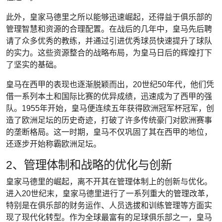
此外，皇家马德里之所以能够迅速崛起，还得益于俱乐部的
管理智慧和资源的合理配置。在战后的几年中，皇马先后聘
请了众多优秀的教练，并通过引进优秀球员快速提升了球队
的实力。这些资源整合的战略布局，为皇马日后的辉煌打下
了坚实的基础。
皇马在西甲的表现也逐渐脱颖而出，20世纪50年代，他们凭
借一系列本土和国际比赛的优异成绩，迅速成为了西甲的强
队。1955年开始，皇马便连续五年获得欧洲冠军杯冠军，创
造了欧洲足坛的历史奇迹，打破了许多传统豪门对欧洲赛事
的垄断格局。这一时期，皇马不仅巩固了其在西甲的地位，
还逐步开始称霸欧洲足坛。
2、管理体制和战略的优化与创新
皇家马德里的崛起，离不开其在管理体制上的创新与优化。
进入20世纪末，皇家马德里进行了一系列重大的管理改革，
特别是在俱乐部的财务运作、人员选拔和训练管理等方面实
现了现代化转型。作为全球最富有的足球俱乐部之一，皇马