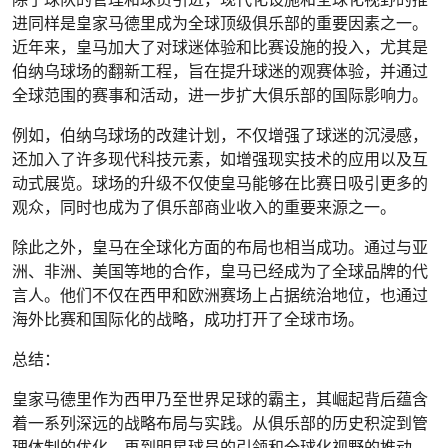
进同样是皇家马德里成为全球顶级俱乐部的重要因素之一。
近年来，皇马加大了对球迷体验和比赛设施的投入，尤其是
伯纳乌球场的翻新工程，旨在提升球迷的观赛体验，并通过
全球范围的赛事和活动，进一步扩大俱乐部的国际影响力。
例如，伯纳乌球场的改建计划，不仅增强了球迷的沉浸感，
还加入了许多现代科技元素，如增强现实技术的应用以及互
动式展览。球场的升级不仅使皇马能够在比赛日吸引更多的
观众，同时也成为了俱乐部商业收入的重要来源之一。
除此之外，皇马在全球化方面的布局也相当成功。通过与亚
洲、非洲、美国等地的合作，皇马已经成为了全球品牌的代
言人。他们不仅在西甲和欧洲赛场上占据统治地位，也通过
海外比赛和国际化的战略，成功打开了全球市场。
总结：
皇家马德里作为西甲乃至世界足球的霸主，其崛起背后蕴含
着一系列深远的战略布局与实践。从俱乐部的历史积淀到管
理体制的优化，再到明星球员的引领和全球化视野的推动，