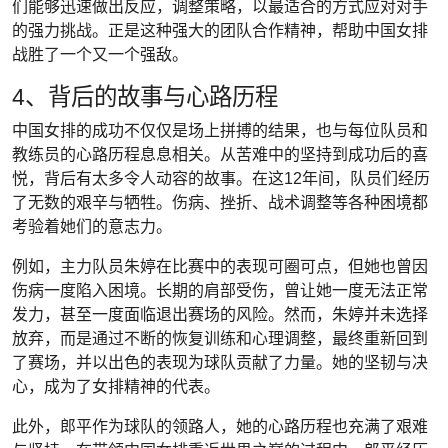
们能够迅速做出反应，调整策略，以最适合的方式应对对手
的强力挑战。正是这种强大的团队合作精神，帮助中国女排
战胜了一个又一个强敌。
4、背后的故事与心路历程
中国女排的成功不仅仅是场上拼搏的结果，也与每位队员和
教练员的心路历程息息相关。从苦难中的坚持到成功后的喜
悦，背后有太多令人动容的故事。在这12年间，队员们经历
了无数的艰辛与牺牲。伤病、挫折、战术调整等各种困境都
考验着她们的意志力。
例如，主力队员朱婷在比赛中的表现可圈可点，但她也曾因
伤病一度陷入困境。长期的肩部受伤，曾让她一度无法正常
发力，甚至一度面临退出赛场的风险。然而，朱婷并未选择
放弃，而是通过不断的恢复训练和心理调整，最终重新回到
了赛场，并以出色的表现为球队贡献了力量。她的坚韧与决
心，成为了女排精神的代表。
此外，郎平作为球队的领路人，她的心路历程也充满了艰难