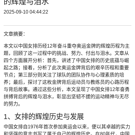
的辉煌与泪水
2025-09-10 04:44:22
文章摘要：
本文以中国女排历经12年奋斗重夺奥运金牌的辉煌历程为主
题，回顾了这一过程中的挑战、努力、付出与泪水。文章从
四个方面展开分析：首先，讲述了中国女排的历史底蕴与崛
起之路；接着，分析了此次奥运金牌背后的艰辛历程和重要
节点；第三部分则关注了球队的团队协作与心理素质的培
养；最后，探讨了这枚金牌背后运动员与教练员的心路历程
与背后故事。通过这些分析，本文呈现了中国女排12年奋勇
拼搏背后的辉煌与泪水，彰显出坚韧不拔的运动精神与无尽
的努力。
1、女排的辉煌历史与发展
中国女排自1976年首次参加奥运会以来，便以其卓越的实力
和坚强的意志书写了属于自己的辉煌历史。在80年代，中国