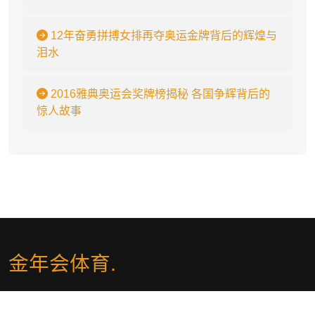
12年奋勇拼搏女排再夺奥运金牌背后的辉煌与
泪水
2016雅典奥运会奖牌榜揭秘 各国争辉背后的
惊人故事
金年会体育
.
jnh|金年会·官方网站🥇「冷月推荐」🥇官方直营的体育品牌,全球首家