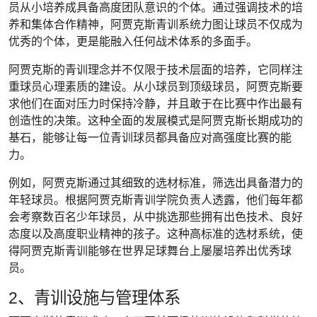
员从小培养成具备高度团队意识的个体。通过强调技术的培
养和集体合作精神，阿贾克斯青训系统力图让球员不仅成为
优秀的个体，更是能融入任何战术体系的多面手。
阿贾克斯的青训理念并不仅限于技术层面的培养，它同样注
重球员心理素质的建设。从小球员到顶级球员，阿贾克斯要
求他们在面对压力时保持冷静，并且敢于在比赛中作出最有
创造性的决策。这种全面的发展模式是阿贾克斯长期成功的
基石，能够让每一位青训球员都具备应对高强度比赛的能
力。
例如，阿贾克斯通过其细致的选材标准，筛选出具备潜力的
年轻球员。根据阿贾克斯青训学院负责人透露，他们每年都
会考察数百名少年球员，从中挑选那些拥有出色技术、良好
态度以及高度职业精神的孩子。这种高标准的选材系统，使
得阿贾克斯青训能够在世界足球舞台上屡屡培养出优秀球
员。
2、青训设施与管理体系