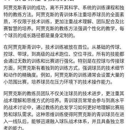
阿贾克斯青训的成功，离不开其科学、系统的训练课程和独
特的教练方法。阿贾克斯的青训体系注重培养球员的全面素
质，不仅限于技术训练，更加注重战术理解、团队配合及比
赛智慧的培养。阿贾克斯的教练方法强调个性化的教学，每
个球员的成长路径都是量身定制的。
在阿贾克斯青训中，技术训练被放在首位。从基础的传球、
控球、带球，到高级的战术跑位、空位寻找，所有的技能都
会通过无数的训练和比赛进行强化。特别是在控球与传接球
方面，阿贾克斯有着独到的训练方式，强调球员的技术细节
和动作的精确度。例如，阿贾克斯的训练通常会设置大量的
小范围比赛，培养球员在压力环境下的技术操作能力。
阿贾克斯的教练员团队不仅关注球员的技术进步，更注重其
战术理解和思维方式的培养。青训球员常常会参与到高水平
的战术讨论中，通过教练的启发学习如何更好地理解比赛局
势和球队需求。这种思维训练使得阿贾克斯的青训球员在进
入一线队后，能够迅速融入球队战术体系，并且具备独立思
考的能力。