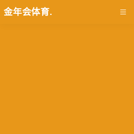
金年会体育
.