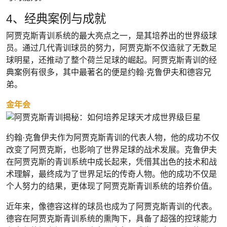
4、经典案例与成就
阿贾克斯青训系统的最大亮点之一，是其培养出的世界级球
员。通过几代青训球员的努力，阿贾克斯不仅造就了无数足
球明星，还推动了整个荷兰足球的崛起。阿贾克斯青训的经
典案例有很多，其中最著名的便是约翰·克鲁伊夫和德容兄
弟。
金年会
约翰·克鲁伊夫作为阿贾克斯青训的代表人物，他的成功不仅
改变了阿贾克斯，也影响了世界足球的战术发展。克鲁伊夫
在阿贾克斯的青训系统中成长起来，凭借其出色的技术和战
术理解，最终成为了世界足坛的传奇人物。他的成功不仅是
个人努力的结果，更体现了阿贾克斯青训系统的培养价值。
近年来，像德容这样的球员也成为了阿贾克斯青训的代表。
德容在阿贾克斯青训系统的熏陶下，具备了超强的控球能力