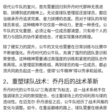
现代公牛队的复兴，首先需要回归到乔丹时代那种无畏进
取、拼搏到底的精神上。无论是球队管理层还是球员，都应
当继承乔丹追求完美、奋力拼搏的态度。而对于球队的年轻
球员来说，这种精神不仅仅是一种动力，更是一种责任。公
牛队的文化重塑，必须让每一位成员都清楚，只有将个人的
努力与团队的协作紧密结合，才能实现集体的辉煌。
除了硬实力的提升，公牛的文化也需要在日常训练与比赛中
不断被强化。乔丹时代的公牛队，充满了强烈的团队意识和
荣誉感。这种精神需要通过高强度的训练和紧密的团队合作
来再现。从管理层到教练组，再到球员的每一位成员，都必
须共同肩负起这一责任，使得“公牛精神”得以传承和延续。
2、重塑球队战术：乔丹后的战术革新
乔丹时代的公牛队以“三角进攻”为标志，这一战术系统不仅
强调球员之间的默契配合，也注重球场上的空间利用与球的
流动性。在迈克尔·乔丹退役之后，公牛队经历了战术风格的
变化与调整。如今，在重返巅峰的路上，球队需要在继承原