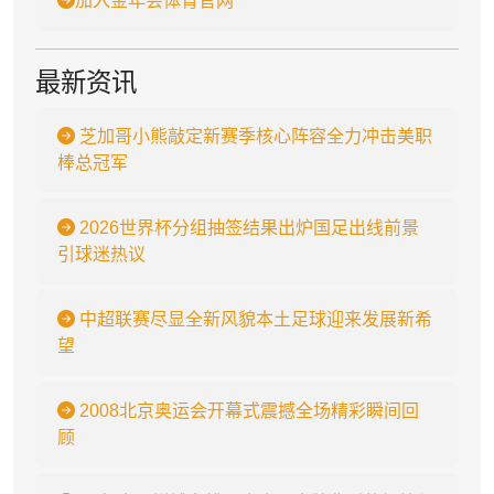
加入金年会体育官网
最新资讯
芝加哥小熊敲定新赛季核心阵容全力冲击美职
棒总冠军
2026世界杯分组抽签结果出炉国足出线前景
引球迷热议
中超联赛尽显全新风貌本土足球迎来发展新希
望
2008北京奥运会开幕式震撼全场精彩瞬间回
顾