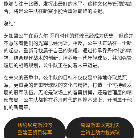
能够专注于比赛，发挥出最好的水平。这种文化与管理的结
合，将是公牛队在新赛季能否重返巅峰的关键。
总结：
芝加哥公牛在迈克尔·乔丹时代的辉煌已经成为历史，但这并
不意味着他们的光辉已经消逝。相反，公牛队正站在一个新
的起点，重新寻找属于自己的荣耀。通过传承乔丹时代的精
神，结合现代战术的创新，培养新一代年轻球员，并加强管
理层的战略规划，公牛队正在向着未来迈进。
在未来的赛季中，公牛队的目标不仅仅是单纯地夺取总冠
军，更重要的是重塑球队的文化与精神，打造一个可持续发
展的冠军队伍。无论是球场上的奋勇拼搏，还是管理层的精
密布局，公牛队都将在乔丹时代的辉煌基础上，开创属于他
们的新篇章。
纽约尼克斯如何
詹姆斯重返克利夫
重建王朝目标再
兰骑士助力复兴球