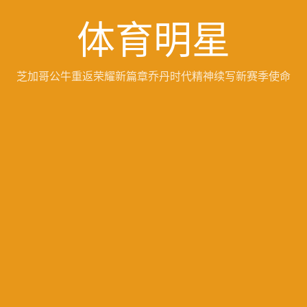
体育明星
芝加哥公牛重返荣耀新篇章乔丹时代精神续写新赛季使命