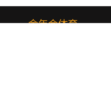
金年会体育
.
jnh|金年会·官方网站🥇「冷月推荐」🥇官方直营的体
牌,全球首家一体化娱乐原生APP,尽显流畅,完美操作。
内赔率最高！覆盖世界各地赛事,让球、大小、半全场
胆、单双、总入球、连串过关等多元竞猜。。
社交平台