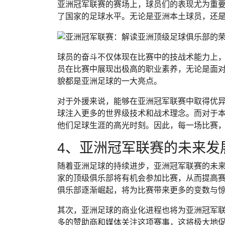
亚洲冠军联赛的赛场上，球员们的表现尤为重
了国家的足球水平。无论是亚洲本土球员，还
球员的奋斗不仅体现在比赛中的技战术能力上
员在比赛中展现出极高的职业素养，无论是面
貌都是亚洲足球的一大亮点。
对于外援来说，能够在亚洲冠军联赛中取得优
球注入更多的世界级技术和战术理念。而对于
他们足球生涯的高光时刻。因此，每一场比赛
4、亚洲冠军联赛的未来发
随着亚洲足球的持续进步，亚洲冠军联赛的未
家的顶级俱乐部将有机会参加比赛，从而提高
俱乐部逐渐崛起，将为比赛带来更多的变数与
其次，亚洲足球的商业化进程也将为亚洲冠军
多的赞助商和媒体关注这项赛事，这将极大地