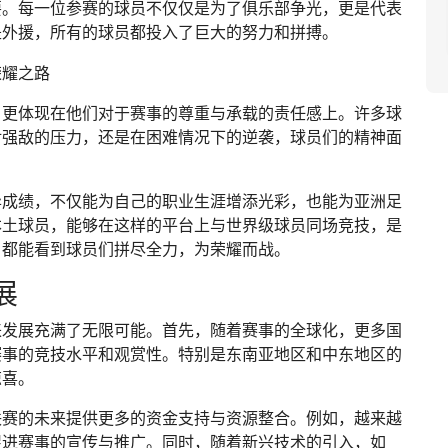
要。每一位参赛的球员不仅仅是为了俱乐部争光，更是代表
是外援，所有的球员都投入了巨大的努力和拼搏。
，更体现在他们对于赛事的尊重与承载的责任感上。许多球
对强敌的压力，还是在困难情况下的逆袭，球员们的精神面
异成绩，不仅能为自己的职业生涯增添光彩，也能为亚洲足
本土球员，能够在这样的平台上与世界级球员同场竞技，是
，都能看到球员们拼尽全力，为荣耀而战。
展
来发展充满了无限可能。首先，随着赛事的全球化，更多国
赛事的竞技水平和观赏性。特别是东南亚地区和中东地区的
惊喜。
联赛的未来提供更多的资金支持与资源整合。例如，越来越
促进赛事的宣传与推广。同时，随着新兴技术的引入，如