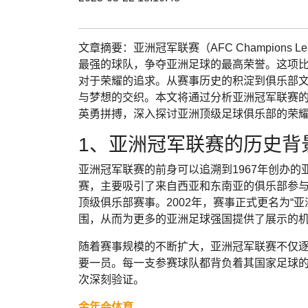
文章摘要：亚洲冠军联赛（AFC Champions
最强的球队，争夺亚洲足球的最高荣誉。这项
对于荣耀的追求。从赛事历史的积淀到俱乐部
与梦想的交织。本文将通过分析亚洲冠军联赛
英勇拼搏，深入探讨亚洲顶级足球俱乐部的荣
1、亚洲冠军联赛的历史背
亚洲冠军联赛的前身可以追溯到1967年创办
赛，主要吸引了来自西亚和东南亚的俱乐部参
顶级俱乐部赛事。2002年，赛事正式更名为“
围，从而为更多的亚洲足球强国提供了展示的
随着赛事规模的不断扩大，亚洲冠军联赛不仅
要一员。每一支参赛球队都背负着其国家足球
次深刻验证。
金年会体育