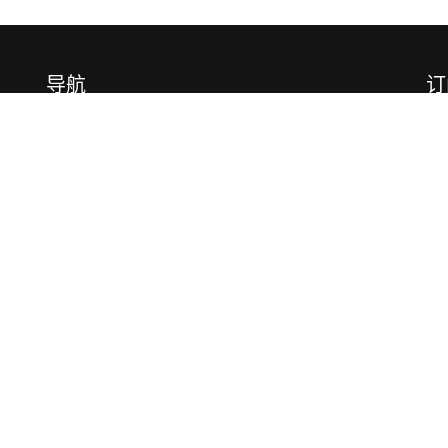
导航
订
知道金年会体育
体育热点
订
育品
体育明星
服务种类
业
加入金年会体育官网
、波