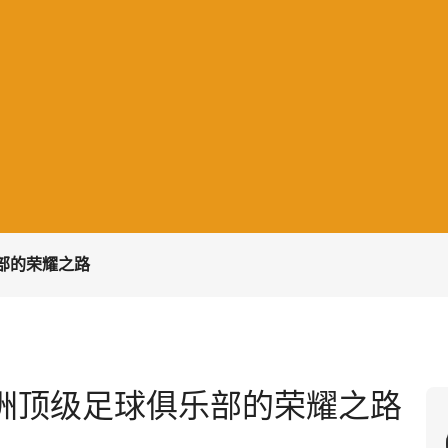
部的荣耀之路
洲顶级足球俱乐部的荣耀之路