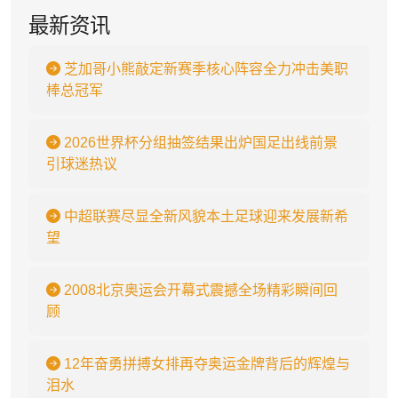
最新资讯
芝加哥小熊敲定新赛季核心阵容全力冲击美职
棒总冠军
2026世界杯分组抽签结果出炉国足出线前景
引球迷热议
中超联赛尽显全新风貌本土足球迎来发展新希
望
2008北京奥运会开幕式震撼全场精彩瞬间回
顾
12年奋勇拼搏女排再夺奥运金牌背后的辉煌与
泪水