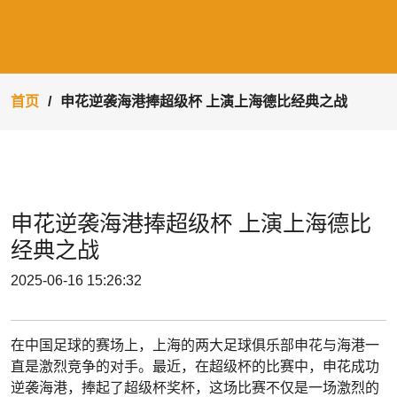
首页
申花逆袭海港捧超级杯 上演上海德比经典之战
申花逆袭海港捧超级杯 上演上海德比
经典之战
2025-06-16 15:26:32
在中国足球的赛场上，上海的两大足球俱乐部申花与海港一
直是激烈竞争的对手。最近，在超级杯的比赛中，申花成功
逆袭海港，捧起了超级杯奖杯，这场比赛不仅是一场激烈的