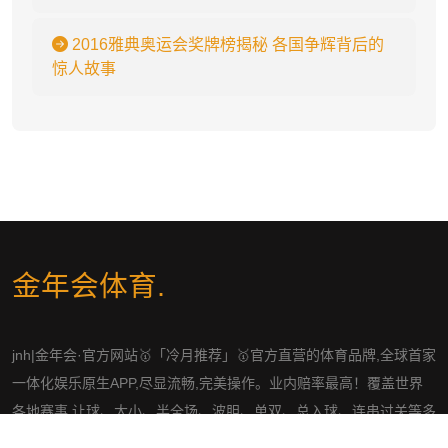
2016雅典奥运会奖牌榜揭秘 各国争辉背后的
惊人故事
金年会体育
.
jnh|金年会·官方网站🥇「冷月推荐」🥇官方直营的体育品牌,全球首家
一体化娱乐原生APP,尽显流畅,完美操作。业内赔率最高！覆盖世界
各地赛事,让球、大小、半全场、波胆、单双、总入球、连串过关等多
元竞猜。。