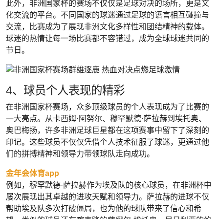
此外，非洲国家杯的赛场不仅仅是足球对决的场所，更是文
化交流的平台。不同国家的球迷通过足球的语言相互碰撞与
交流，比赛成为了展现非洲文化多样性和团结精神的载体。
球迷的热情让每一场比赛都不容错过，成为全球球迷共同的
节日。
4、球员个人表现的精彩
在非洲国家杯赛场，众多顶级球员的个人表现成为了比赛的
一大亮点。从卡西姆·阿努尔、穆罕默德·萨拉赫到埃托奥、
奥巴梅扬，许多非洲足球巨星都在这项赛事中留下了深刻的
印记。这些球员不仅仅凭借个人技术征服了球迷，更通过他
们的拼搏精神和领导力带领球队走向成功。
金年会体育app
例如，穆罕默德·萨拉赫作为埃及队的核心球员，在非洲杯中
屡次展现出其卓越的进攻天赋和领导力。萨拉赫的进球不仅
帮助埃及队多次打破僵局，也为他的球队带来了信心和希