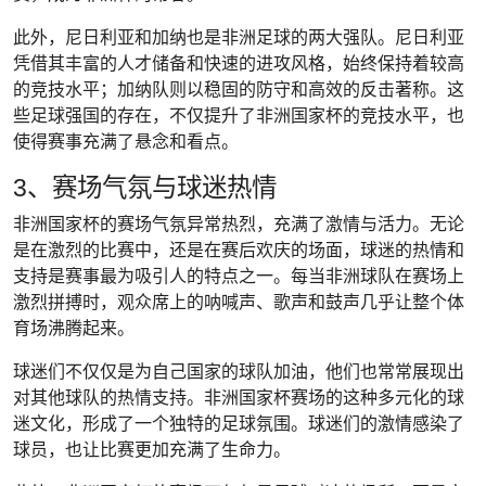
此外，尼日利亚和加纳也是非洲足球的两大强队。尼日利亚
凭借其丰富的人才储备和快速的进攻风格，始终保持着较高
的竞技水平；加纳队则以稳固的防守和高效的反击著称。这
些足球强国的存在，不仅提升了非洲国家杯的竞技水平，也
使得赛事充满了悬念和看点。
3、赛场气氛与球迷热情
非洲国家杯的赛场气氛异常热烈，充满了激情与活力。无论
是在激烈的比赛中，还是在赛后欢庆的场面，球迷的热情和
支持是赛事最为吸引人的特点之一。每当非洲球队在赛场上
激烈拼搏时，观众席上的呐喊声、歌声和鼓声几乎让整个体
育场沸腾起来。
球迷们不仅仅是为自己国家的球队加油，他们也常常展现出
对其他球队的热情支持。非洲国家杯赛场的这种多元化的球
迷文化，形成了一个独特的足球氛围。球迷们的激情感染了
球员，也让比赛更加充满了生命力。