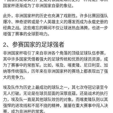
国家杯逐渐成为了非洲国家自豪的象征。
此外，非洲国家杯的历史也充满了戏剧性。许多比赛因强队
爆冷、神奇逆转或是个人英雄主义的爆发而成为永载史册的
经典之战。这些难忘的瞬间不仅让球迷热血沸腾，也进一步
增强了赛事的全球影响力。
2、参赛国家的足球强者
非洲国家杯吸引了来自非洲各个角落的顶级足球队伍参赛，
其中许多国家凭借着强大的足球传统和优质的球员资源，成
为了赛事中的常胜军。比如，埃及、喀麦隆、尼日利亚、加
纳等传统强队，历年来在非洲国家杯的赛场上都表现出了强
大的竞争力。
埃及队作为历史上最成功的球队之一，其七次夺冠记录至今
无人打破。无论是在球员层面的深厚底蕴，还是战术的执行
力，埃及队一直是其他球队效仿的对象。而喀麦隆队则以其
强悍的进攻线和不屈不挠的精神，屡屡在重大赛事中闯入决
赛，成为非洲杯的常客。