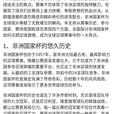
球迷关注的焦点。赛事不仅体现了非洲足球的独特魅力，也
展现了球员们在赛场上奋力拼搏、争取荣誉的热血对决。从
群雄逐鹿的激烈角逐到精彩绝伦的进攻配合，非洲国家杯为
全球观众奉献了无数难忘的瞬间。本文将从赛事历史、参与
国家、赛场氛围和球员表现四个方面，全面探讨非洲国家杯
如何点燃足球激情，成为全球足球赛事中的一大亮点。
1、非洲国家杯的悠久历史
非洲国家杯创办于1957年，是非洲大陆最古老、最具影响力
的足球赛事。随着比赛逐渐发展壮大，它不仅成为了非洲各
国争夺足球荣耀的重要平台，也见证了非洲足球的快速发
展。从最初的三支球队参赛，到如今的24支球队竞争，非洲
国家杯的发展史充满了传奇色彩。历经数十年的风风雨雨，
这项赛事逐渐吸引了更多世界级球员的参与。
非洲国家杯的历史也诞生了许多传奇时刻。无论是埃及队夺
得的七次冠军，还是尼日利亚、喀麦隆等球队的辉煌战绩，
都让比赛更具吸引力。每一届比赛的冠军都不仅仅代表着一
个国家的足球实力，更是对该国足球历史的一种肯定。非洲