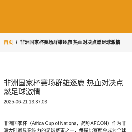
首页
非洲国家杯赛场群雄逐鹿 热血对决点燃足球激情
非洲国家杯赛场群雄逐鹿 热血对决点
燃足球激情
2025-06-21 13:37:03
非洲国家杯（Africa Cup of Nations，简称AFCON）作为非
洲大陆最具影响力的足球赛事之一，每届比赛都会成为全球