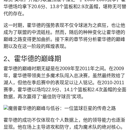
华德场均拿下20.6分、13.8个篮板和2.9次盖帽，堪称无可替
代的存在。
这一时期，霍华德的强势表现不仅令球迷为之疯狂，也让他
成为了联盟的中流砥柱。然而，随后的种种变化让霍华德的
巅峰之路变得更加曲折。接下来的章节将分析霍华德的巅峰
期以及在这一阶段的辉煌表现。
2、霍华德的巅峰期
霍华德的巅峰时期无疑是在2009年至2011年之间。在2009
年，霍华德带领奥兰多魔术队闯入总决赛，虽然最终败给了
湖人，但他在季后赛中的表现足以让人铭记。在2010-2011
赛季，霍华德以场均22.9分、14.1个篮板和2.4次盖帽的全面
数据，再次赢得了“最佳防守球员”奖项。
霍华德的成功不仅体现在个人数据上，他的领导能力也逐渐
显现。他在场上主导进攻和防守，成为魔术队的绝对核心。