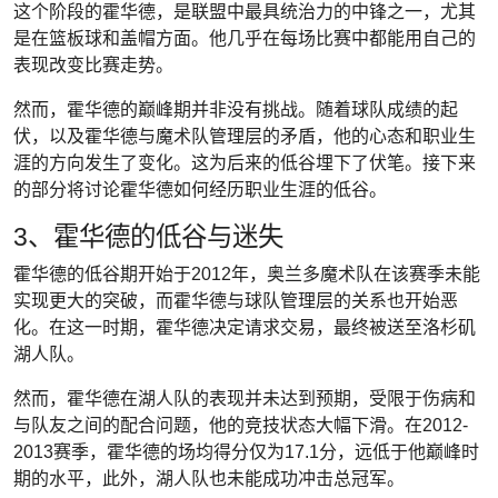
这个阶段的霍华德，是联盟中最具统治力的中锋之一，尤其
是在篮板球和盖帽方面。他几乎在每场比赛中都能用自己的
表现改变比赛走势。
然而，霍华德的巅峰期并非没有挑战。随着球队成绩的起
伏，以及霍华德与魔术队管理层的矛盾，他的心态和职业生
涯的方向发生了变化。这为后来的低谷埋下了伏笔。接下来
的部分将讨论霍华德如何经历职业生涯的低谷。
3、霍华德的低谷与迷失
霍华德的低谷期开始于2012年，奥兰多魔术队在该赛季未能
实现更大的突破，而霍华德与球队管理层的关系也开始恶
化。在这一时期，霍华德决定请求交易，最终被送至洛杉矶
湖人队。
然而，霍华德在湖人队的表现并未达到预期，受限于伤病和
与队友之间的配合问题，他的竞技状态大幅下滑。在2012-
2013赛季，霍华德的场均得分仅为17.1分，远低于他巅峰时
期的水平，此外，湖人队也未能成功冲击总冠军。