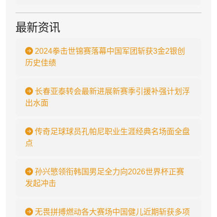
最新资讯
2024拳击世锦赛落幕中国军团斩获3金2银创
历史佳绩
长春亚泰转会最新进展新赛季引援补强计划浮
出水面
传奇足球球员孔帕尼职业生涯经典名场面全盘
点
孙兴慜领衔韩国男足全力向2026世界杯正赛
发起冲击
无畏拼搏燃动各大赛场中国健儿近期斩获多项