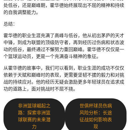
处低谷，还是巅峰期，霍华德始终展现出不屈的精神和持续
的自我调整能力。
总结：
霍华德的职业生涯充满了高峰与低谷，他从初出茅庐的天才
中锋，到成为联盟的顶级防守者，再到经历过伤病和状态波
动的低谷，最终通过不懈努力重回巅峰。霍华德不仅仅是一
个篮球运动员，更是一个充满奋斗精神的象征。
从霍华德的故事中，我们可以看到，职业生涯的成功不仅仅
依赖于天赋和巅峰时的表现，更需要坚韧不拔的毅力和对挑
战的持续应对。他的经历无疑会激励更多年轻球员在追求成
功的道路上，面对挑战时不屈不挠。
非洲篮球崛起之
世俱杯球员伤病
路：探索非洲篮
风险分析：长途
球联赛的未来潜
征战如何影响表
力
现