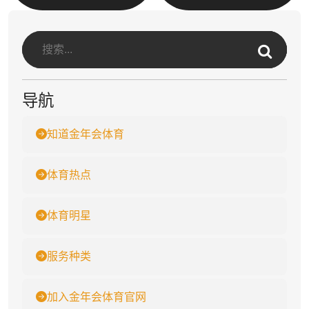
导航
知道金年会体育
体育热点
体育明星
服务种类
加入金年会体育官网