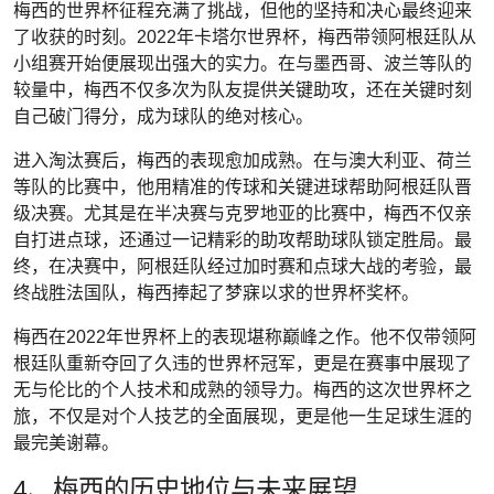
梅西的世界杯征程充满了挑战，但他的坚持和决心最终迎来
了收获的时刻。2022年卡塔尔世界杯，梅西带领阿根廷队从
小组赛开始便展现出强大的实力。在与墨西哥、波兰等队的
较量中，梅西不仅多次为队友提供关键助攻，还在关键时刻
自己破门得分，成为球队的绝对核心。
进入淘汰赛后，梅西的表现愈加成熟。在与澳大利亚、荷兰
等队的比赛中，他用精准的传球和关键进球帮助阿根廷队晋
级决赛。尤其是在半决赛与克罗地亚的比赛中，梅西不仅亲
自打进点球，还通过一记精彩的助攻帮助球队锁定胜局。最
终，在决赛中，阿根廷队经过加时赛和点球大战的考验，最
终战胜法国队，梅西捧起了梦寐以求的世界杯奖杯。
梅西在2022年世界杯上的表现堪称巅峰之作。他不仅带领阿
根廷队重新夺回了久违的世界杯冠军，更是在赛事中展现了
无与伦比的个人技术和成熟的领导力。梅西的这次世界杯之
旅，不仅是对个人技艺的全面展现，更是他一生足球生涯的
最完美谢幕。
4、梅西的历史地位与未来展望