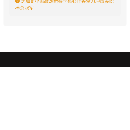
芝加哥小熊敲定新赛季核心阵容全力冲击美职
棒总冠军
金年会体育
.
jnh|金年会·官方网站🥇「冷月推荐」🥇官方直营的体育品牌,全球首家
一体化娱乐原生APP,尽显流畅,完美操作。业内赔率最高！覆盖世界
各地赛事,让球、大小、半全场、波胆、单双、总入球、连串过关等多
元竞猜。。
社交平台