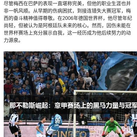
尽管梅西在巴萨的表现一直堪称完美，但他的职业生涯也并
非一帆风顺。从早期的伤病困扰，到接连错失大赛冠军，梅
西的奋斗精神值得尊敬。在2006年德国世界杯，他尽管年纪
尚轻，但被认为是阿根廷队未来的核心。然而，因伤未能在
世界杯赛场上充分展示自我，这一经历成为他后续努力的动
力源泉。