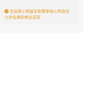
芝加哥小熊敲定新赛季核心阵容全
力冲击美职棒总冠军