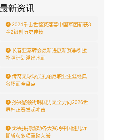
最新资讯
2024拳击世锦赛落幕中国军团斩获3
金2银创历史佳绩
长春亚泰转会最新进展新赛季引援
补强计划浮出水面
传奇足球球员孔帕尼职业生涯经典
名场面全盘点
孙兴慜领衔韩国男足全力向2026世
界杯正赛发起冲击
无畏拼搏燃动各大赛场中国健儿近
期斩获多项重磅荣誉