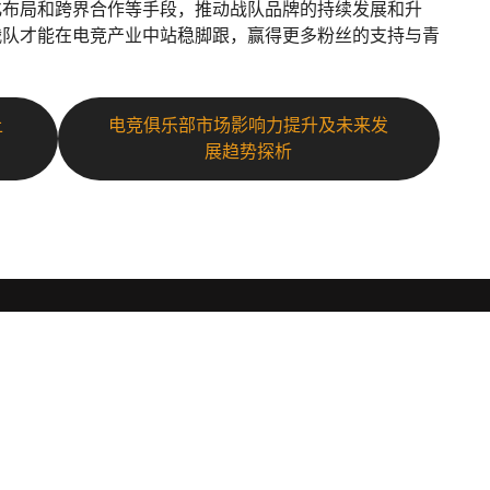
化布局和跨界合作等手段，推动战队品牌的持续发展和升
战队才能在电竞产业中站稳脚跟，赢得更多粉丝的支持与青
上
电竞俱乐部市场影响力提升及未来发
展趋势探析
导航
订
知道金年会体育
体育热点
订
育品
体育明星
服务种类
业