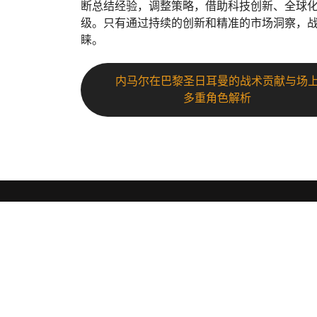
断总结经验，调整策略，借助科技创新、全球
级。只有通过持续的创新和精准的市场洞察，
睐。
内马尔在巴黎圣日耳曼的战术贡献与场
多重角色解析
金年会体育
.
jnh|金年会·官方网站🥇「冷月推荐」🥇官方直营的体
牌,全球首家一体化娱乐原生APP,尽显流畅,完美操作。