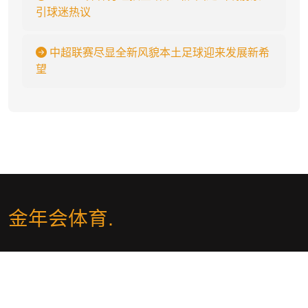
引球迷热议
中超联赛尽显全新风貌本土足球迎来发展新希
望
金年会体育
.
jnh|金年会·官方网站🥇「冷月推荐」🥇官方直营的体育品牌,全球首家
一体化娱乐原生APP,尽显流畅,完美操作。业内赔率最高！覆盖世界
各地赛事,让球、大小、半全场、波胆、单双、总入球、连串过关等多