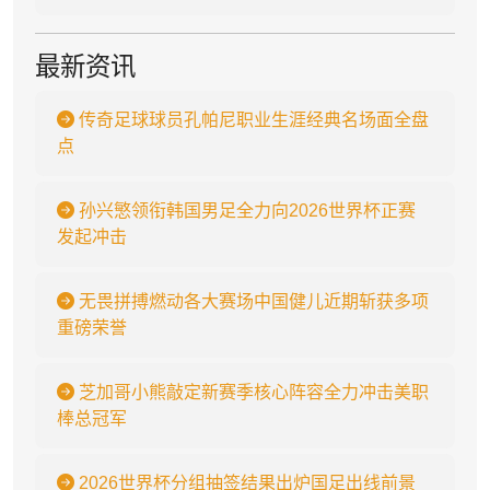
最新资讯
传奇足球球员孔帕尼职业生涯经典名场面全盘
点
孙兴慜领衔韩国男足全力向2026世界杯正赛
发起冲击
无畏拼搏燃动各大赛场中国健儿近期斩获多项
重磅荣誉
芝加哥小熊敲定新赛季核心阵容全力冲击美职
棒总冠军
2026世界杯分组抽签结果出炉国足出线前景