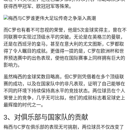
获得西甲冠军、欧冠冠军等殊荣。
而C罗也有着不可忽视的荣誉，他是5次金球奖得主，曾在不
同联赛中实现过顶级水平的突破。无论是在英格兰的曼联，
还是在西班牙的皇马，甚至在意大利的尤文图斯，C罗都取
得了令人瞩目的成就。更值得一提的是，C罗在欧洲杯和世
界预选赛中的出色表现，使他在国际赛事上同样拥有巨大的
影响力。
虽然梅西的金球奖数目略高，但C罗则凭借着在多个顶级联
赛的成功，以及在国家队中的非凡表现，证明了自己能够在
不同的环境下持续保持高水平的竞技状态。两位球员在个人
荣誉上的竞争，几乎无可比拟，他们的成就标志着足球史上
最辉煌的时代之一。
3、对俱乐部与国家队的贡献
梅西与C罗在俱乐部的表现无可挑剔，两位球员不仅改变了