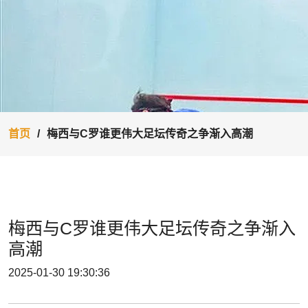
首页
梅西与C罗谁更伟大足坛传奇之争渐入高潮
梅西与C罗谁更伟大足坛传奇之争渐入
高潮
2025-01-30 19:30:36