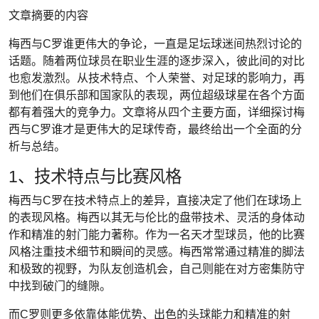
文章摘要的内容
梅西与C罗谁更伟大的争论，一直是足坛球迷间热烈讨论的
话题。随着两位球员在职业生涯的逐步深入，彼此间的对比
也愈发激烈。从技术特点、个人荣誉、对足球的影响力，再
到他们在俱乐部和国家队的表现，两位超级球星在各个方面
都有着强大的竞争力。文章将从四个主要方面，详细探讨梅
西与C罗谁才是更伟大的足球传奇，最终给出一个全面的分
析与总结。
1、技术特点与比赛风格
梅西与C罗在技术特点上的差异，直接决定了他们在球场上
的表现风格。梅西以其无与伦比的盘带技术、灵活的身体动
作和精准的射门能力著称。作为一名天才型球员，他的比赛
风格注重技术细节和瞬间的灵感。梅西常常通过精准的脚法
和极致的视野，为队友创造机会，自己则能在对方密集防守
中找到破门的缝隙。
而C罗则更多依靠体能优势、出色的头球能力和精准的射